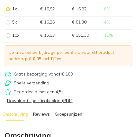
1x
€ 16,92
€ 16,92
0
%
5x
€ 16,26
€ 81,30
4
%
10x
€ 15,13
€ 151,30
11
%
De afvalbeheerbijdrage per eenheid voor dit product
bedraagt
€ 0,05
incl. BTW.
Gratis bezorging vanaf € 100
Snelle verzending
Beoordeeld met een 4,5+
Download specificatieblad (PDF)
Omschrijving
Reviews
Groepsprijzen
Omschrijving