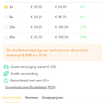
1x
€ 20,30
€ 20,30
0
%
5x
€ 19,15
€ 95,75
6
%
10x
€ 18,15
€ 181,50
11
%
25x
€ 15,70
€ 392,50
23
%
De afvalbeheerbijdrage per eenheid voor dit product
bedraagt
€ 0,02
incl. BTW.
Gratis bezorging vanaf € 100
Snelle verzending
Beoordeeld met een 4,5+
Download specificatieblad (PDF)
Omschrijving
Reviews
Groepsprijzen