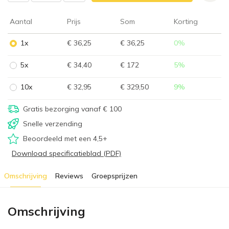
Aantal
Prijs
Som
Korting
1x
€ 36,25
€ 36,25
0
%
5x
€ 34,40
€ 172
5
%
10x
€ 32,95
€ 329,50
9
%
Gratis bezorging vanaf € 100
Snelle verzending
Beoordeeld met een 4,5+
Download specificatieblad (PDF)
Omschrijving
Reviews
Groepsprijzen
Omschrijving