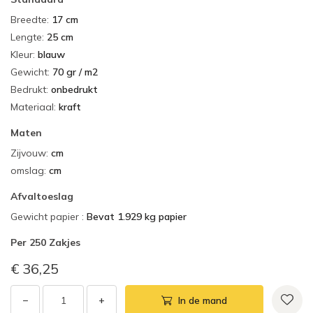
Breedte
:
17 cm
Lengte
:
25 cm
Kleur
:
blauw
Gewicht
:
70 gr / m2
Bedrukt
:
onbedrukt
Materiaal
:
kraft
Maten
Zijvouw
:
cm
omslag
:
cm
Afvaltoeslag
Gewicht papier
:
Bevat 1.929 kg papier
Per
250 Zakjes
€ 36,25
−
+
In de mand