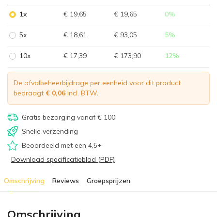
1x
€ 19,65
€ 19,65
0
%
5x
€ 18,61
€ 93,05
5
%
10x
€ 17,39
€ 173,90
12
%
De afvalbeheerbijdrage per eenheid voor dit product
bedraagt
€ 0,06
incl. BTW.
Gratis bezorging vanaf € 100
Snelle verzending
Beoordeeld met een 4,5+
Download specificatieblad (PDF)
Omschrijving
Reviews
Groepsprijzen
Omschrijving