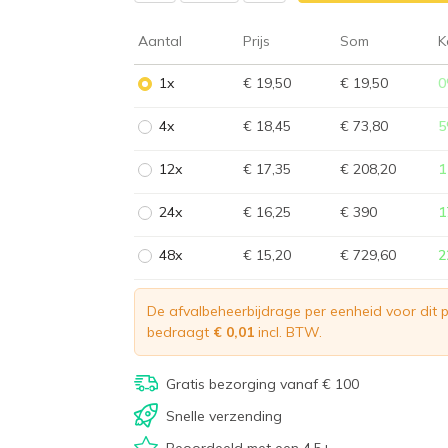
Aantal
Prijs
Som
K
1x
€ 19,50
€ 19,50
0
4x
€ 18,45
€ 73,80
5
12x
€ 17,35
€ 208,20
1
24x
€ 16,25
€ 390
1
48x
€ 15,20
€ 729,60
2
De afvalbeheerbijdrage per eenheid voor dit 
bedraagt
€ 0,01
incl. BTW.
Gratis bezorging vanaf € 100
Snelle verzending
Beoordeeld met een 4,5+