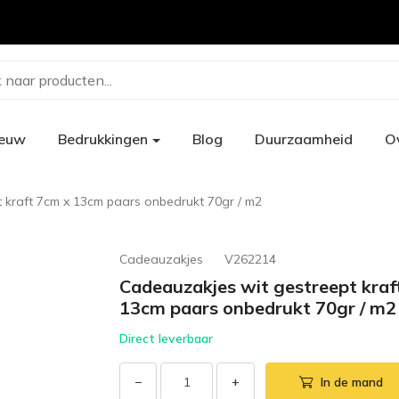
 naar producten...
ieuw
Bedrukkingen
Blog
Duurzaamheid
O
 kraft 7cm x 13cm paars onbedrukt 70gr / m2
Cadeauzakjes
V262214
Cadeauzakjes wit gestreept kraf
13cm paars onbedrukt 70gr / m2
Direct leverbaar
−
+
In de mand