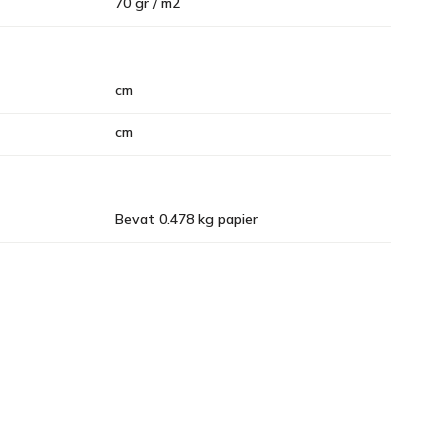
70 gr / m2
cm
cm
Bevat 0.478 kg papier