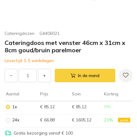
Cateringdozen
G4406021
Cateringdoos met venster 46cm x 31cm x
8cm goud/bruin parelmoer
Levertijd 1-5 werkdagen
−
+
In de mand
Aantal
Prijs
Som
Korting
1x
€ 85,12
€ 85,12
0
%
24x
€ 66,88
€ 1605,12
21
%
pallet
Gratis bezorging vanaf € 100