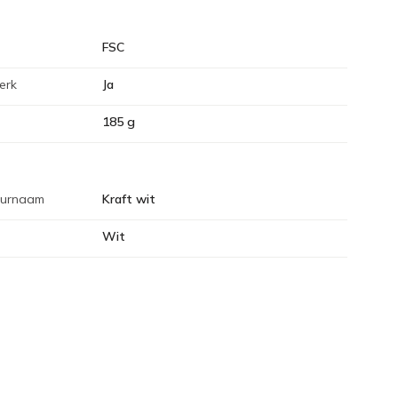
FSC
erk
Ja
185 g
eurnaam
Kraft wit
Wit