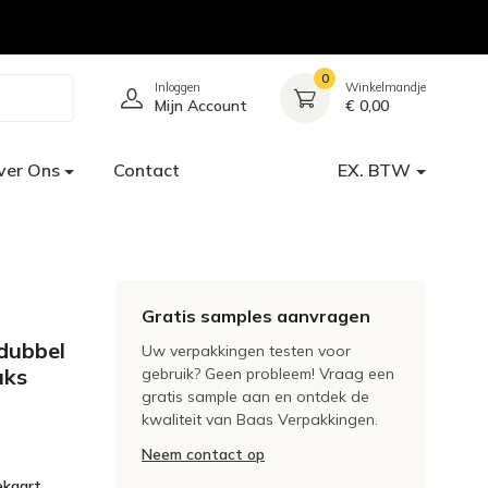
0
Inloggen
Winkelmandje
Mijn Account
€ 0,00
ver Ons
Contact
EX. BTW
Gratis samples aanvragen
dubbel
Uw verpakkingen testen voor
uks
gebruik? Geen probleem! Vraag een
gratis sample aan en ontdek de
kwaliteit van Baas Verpakkingen.
Neem contact op
ekaart