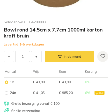
Saladebowls
G4200003
Bowl rond 14.5cm x 7.7cm 1000ml karton
kraft bruin
Levertijd 1-5 werkdagen
−
+
In de mand
Aantal
Prijs
Som
Korting
1x
€ 43,80
€ 43,80
0
%
24x
€ 41,05
€ 985,20
6
%
pallet
Gratis bezorging vanaf € 100
Snelle verzending