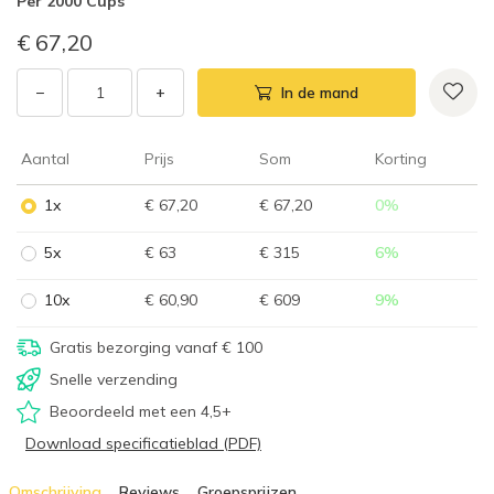
Per
2000 Cups
€ 67,20
−
+
In de mand
Aantal
Prijs
Som
Korting
1x
€ 67,20
€ 67,20
0
%
5x
€ 63
€ 315
6
%
10x
€ 60,90
€ 609
9
%
Gratis bezorging vanaf € 100
Snelle verzending
Beoordeeld met een 4,5+
Download specificatieblad (PDF)
Omschrijving
Reviews
Groepsprijzen