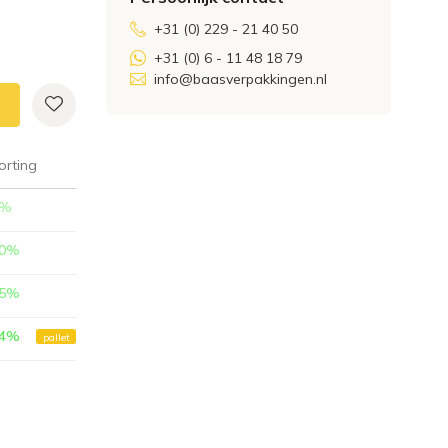
+31 (0) 229 - 21 40 50
+31 (0) 6 - 11 48 18 79
info@baasverpakkingen.nl
orting
%
0
%
5
%
4
%
pallet