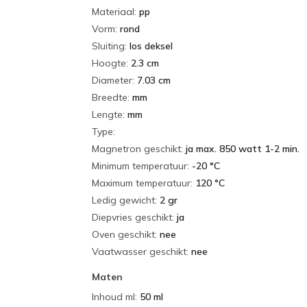
Materiaal
:
pp
Vorm
:
rond
Sluiting
:
los deksel
Hoogte
:
2.3 cm
Diameter
:
7.03 cm
Breedte
:
mm
Lengte
:
mm
Type
:
Magnetron geschikt
:
ja max. 850 watt 1-2 min.
Minimum temperatuur
:
-20 °C
Maximum temperatuur
:
120 °C
Ledig gewicht
:
2 gr
Diepvries geschikt
:
ja
Oven geschikt
:
nee
Vaatwasser geschikt
:
nee
Maten
Inhoud ml
:
50 ml