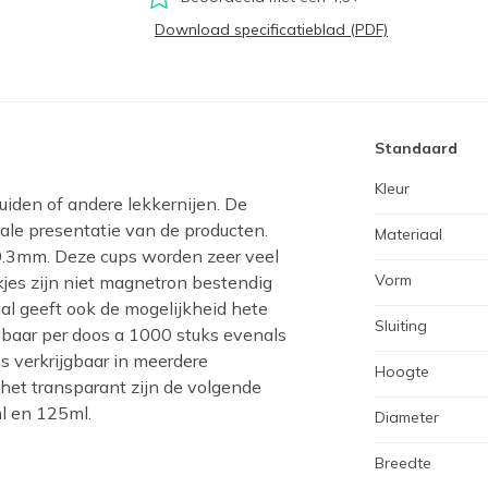
Download specificatieblad (PDF)
Standaard
Kleur
iden of andere lekkernijen. De
ale presentatie van de producten.
Materiaal
0.3mm. Deze cups worden zeer veel
Vorm
kjes zijn niet magnetron bestendig
l geeft ook de mogelijkheid hete
Sluiting
jgbaar per doos a 1000 stuks evenals
ns verkrijgbaar in meerdere
Hoogte
het transparant zijn de volgende
ml en 125ml.
Diameter
Breedte