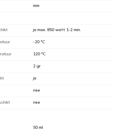
mm
hikt
ja max. 850 watt 1-2 min.
atuur
-20 °C
ratuur
120 °C
2 gr
kt
ja
nee
chikt
nee
50 ml