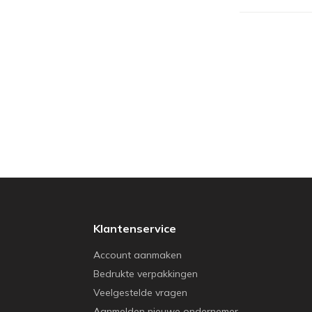
Klantenservice
Account aanmaken
Bedrukte verpakkingen
Veelgestelde vragen
Aanmelden nieuwe ondernemer