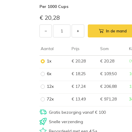
Per
1000 Cups
€ 20,28
−
+
In de mand
Aantal
Prijs
Som
K
1x
€ 20,28
€ 20,28
0
6x
€ 18,25
€ 109,50
1
12x
€ 17,24
€ 206,88
1
72x
€ 13,49
€ 971,28
3
Gratis bezorging vanaf € 100
Snelle verzending
Beoordeeld met een 4,5+