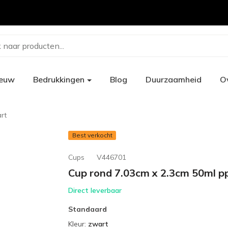
 naar producten...
ieuw
Bedrukkingen
Blog
Duurzaamheid
O
rt
Best verkocht
Cups
V446701
Cup rond 7.03cm x 2.3cm 50ml p
Direct leverbaar
Standaard
Kleur
:
zwart