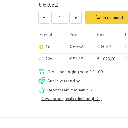
€ 60,52
−
+
In de mand
Aantal
Prijs
Som
K
1x
€ 60,52
€ 60,52
0
20x
€ 51,18
€ 1023,60
1
Gratis bezorging vanaf € 100
Snelle verzending
Beoordeeld met een 4,5+
Download specificatieblad (PDF)