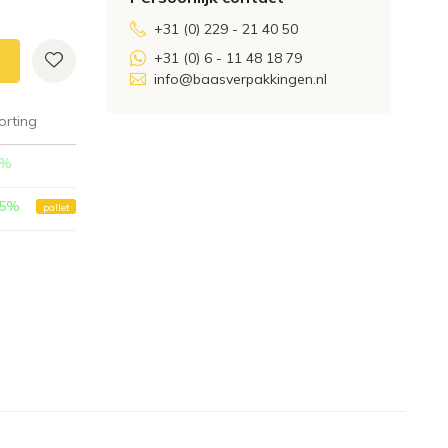
+31 (0) 229 - 21 40 50
+31 (0) 6 - 11 48 18 79
info@baasverpakkingen.nl
orting
%
5
%
pallet