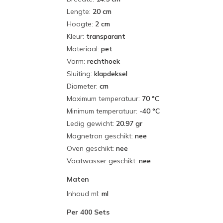
Lengte
:
20 cm
Hoogte
:
2 cm
Kleur
:
transparant
Materiaal
:
pet
Vorm
:
rechthoek
Sluiting
:
klapdeksel
Diameter
:
cm
Maximum temperatuur
:
70 °C
Minimum temperatuur
:
-40 °C
Ledig gewicht
:
20.97 gr
Magnetron geschikt
:
nee
Oven geschikt
:
nee
Vaatwasser geschikt
:
nee
Maten
Inhoud ml
:
ml
Per
400 Sets