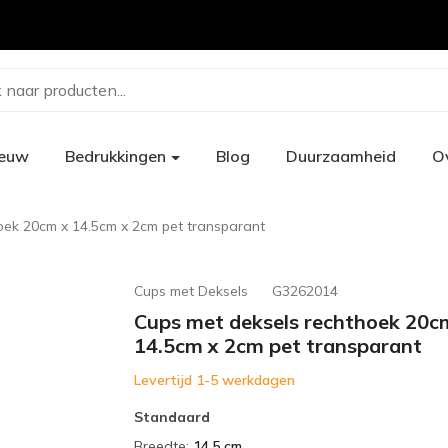
 naar producten...
ieuw
Bedrukkingen
Blog
Duurzaamheid
O
oek 20cm x 14.5cm x 2cm pet transparant
Cups met Deksels
G3262014
Cups met deksels rechthoek 20c
14.5cm x 2cm pet transparant
Levertijd 1-5 werkdagen
Standaard
Breedte
:
14.5 cm