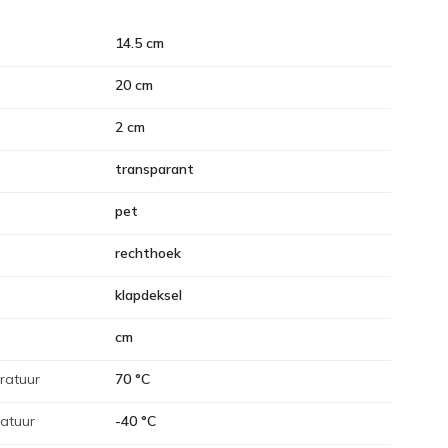
14.5 cm
20 cm
2 cm
transparant
pet
rechthoek
klapdeksel
cm
ratuur
70 °C
atuur
-40 °C