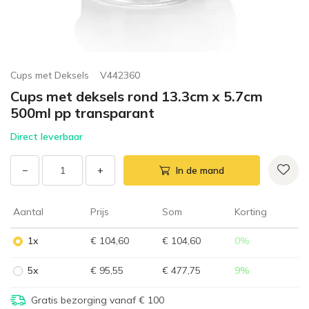
Cups met Deksels
V442360
Cups met deksels rond 13.3cm x 5.7cm
500ml pp transparant
Direct leverbaar
−
+
In de mand
Aantal
Prijs
Som
Korting
1x
€ 104,60
€ 104,60
0
%
5x
€ 95,55
€ 477,75
9
%
Gratis bezorging vanaf € 100