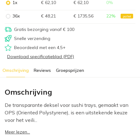
1x
€ 62,10
€ 62,10
0
%
36x
€ 48,21
€ 1735,56
22
%
pallet
Gratis bezorging vanaf € 100
Snelle verzending
Beoordeeld met een 4,5+
Download specificatieblad (PDF)
Omschrijving
Reviews
Groepsprijzen
Omschrijving
De transparante deksel voor sushi trays, gemaakt van
OPS (Oriented Polystyrene), is een uitstekende keuze
voor het veili...
Meer lezen...