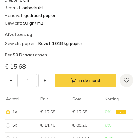
Diepte
:
8 cm
Bedrukt
:
onbedrukt
Handvat
:
gedraaid papier
Gewicht
:
90 gr / m2
Afvaltoeslag
Gewicht papier
:
Bevat 1.018 kg papier
Per
50 Draagtassen
€ 15,68
−
+
In de mand
Aantal
Prijs
Som
Korting
1x
€ 15,68
€ 15,68
0
%
pak
6x
€ 14,70
€ 88,20
6
%