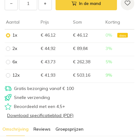
−
+
In de mand
Aantal
Prijs
Som
Korting
1x
€ 46,12
€ 46,12
0
%
doos
2x
€ 44,92
€ 89,84
3
%
6x
€ 43,73
€ 262,38
5
%
12x
€ 41,93
€ 503,16
9
%
Gratis bezorging vanaf € 100
Snelle verzending
Beoordeeld met een 4,5+
Download specificatieblad (PDF)
Omschrijving
Reviews
Groepsprijzen