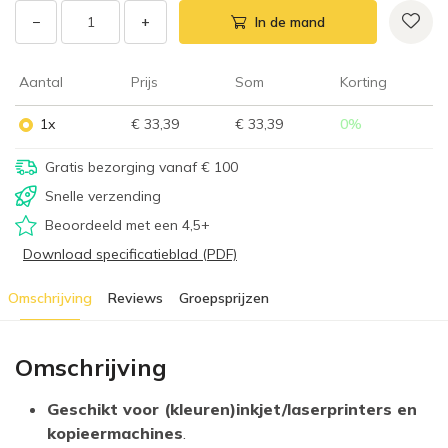
−
+
In de mand
Aantal
Prijs
Som
Korting
1x
€ 33,39
€ 33,39
0
%
Gratis bezorging vanaf € 100
Snelle verzending
Beoordeeld met een 4,5+
Download specificatieblad (PDF)
Omschrijving
Reviews
Groepsprijzen
Omschrijving
Geschikt voor (kleuren)inkjet/laserprinters en
kopieermachines
.