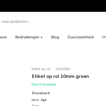
 naar producten...
ieuw
Bedrukkingen
Blog
Duurzaamheid
O
Etiket op rol
V541004
Etiket op rol 10mm groen
Direct leverbaar
Standaard
Merk
:
Apli
Type
: