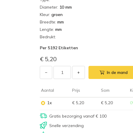
Diameter
:
10 mm
Kleur
:
groen
Breedte
:
mm
Lengte
:
mm
Bedrukt
:
Per
5192 Etiketten
€ 5,20
−
+
In de mand
Aantal
Prijs
Som
K
1x
€ 5,20
€ 5,20
0
Gratis bezorging vanaf € 100
Snelle verzending