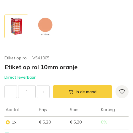
Etiket op rol
V541005
Etiket op rol 10mm oranje
Direct leverbaar
−
+
In de mand
Aantal
Prijs
Som
Korting
1x
€ 5,20
€ 5,20
0
%