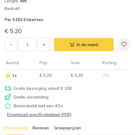
Lengte
:
mm
Bedrukt
:
Per
5192 Etiketten
€ 5,20
−
+
In de mand
Aantal
Prijs
Som
Korting
1x
€ 5,20
€ 5,20
0
%
Gratis bezorging vanaf € 100
Snelle verzending
Beoordeeld met een 4,5+
Download specificatieblad (PDF)
Omschrijving
Reviews
Groepsprijzen