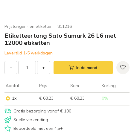
Prijstangen- en etiketten
811216
Etiketteertang Sato Samark 26 L6 met
12000 etiketten
Levertijd 1-5 werkdagen
−
+
In de mand
Aantal
Prijs
Som
Korting
1x
€ 68,23
€ 68,23
0
%
Gratis bezorging vanaf € 100
Snelle verzending
Beoordeeld met een 4,5+