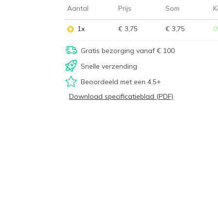
Aantal
Prijs
Som
K
1x
€ 3,75
€ 3,75
0
Gratis bezorging vanaf € 100
Snelle verzending
Beoordeeld met een 4,5+
Download specificatieblad (PDF)