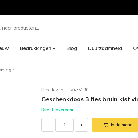
 naar producten...
ieuw
Bedrukkingen
Blog
Duurzaamheid
O
vintage
Fles dozen
V475290
Geschenkdoos 3 fles bruin kist v
Direct leverbaar
−
+
In de mand