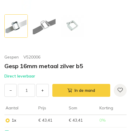
Gespen
V520006
Gesp 16mm metaal zilver b5
Direct leverbaar
−
+
In de mand
Aantal
Prijs
Som
Korting
1x
€ 43,41
€ 43,41
0
%