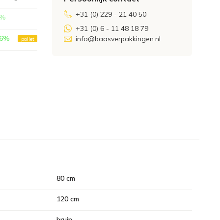
+31 (0) 229 - 21 40 50
%
+31 (0) 6 - 11 48 18 79
6
%
info@baasverpakkingen.nl
pallet
80 cm
120 cm
bruin