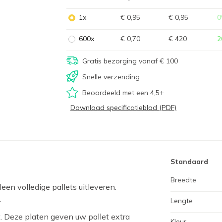
1x
€ 0,95
€ 0,95
0
600x
€ 0,70
€ 420
2
Gratis bezorging vanaf € 100
Snelle verzending
Beoordeeld met een 4,5+
Download specificatieblad (PDF)
Standaard
Breedte
en volledige pallets uitleveren.
.
Lengte
. Deze platen geven uw pallet extra
Kleur