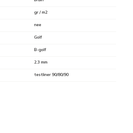
gr / m2
nee
Golf
B-golf
2.3 mm
testliner 90/80/90