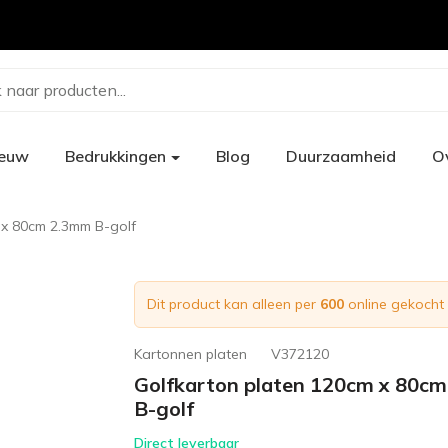
 naar producten...
ieuw
Bedrukkingen
Blog
Duurzaamheid
O
 x 80cm 2.3mm B-golf
Dit product kan alleen per
600
online gekocht
Kartonnen platen
V372120
Golfkarton platen 120cm x 80c
B-golf
Direct leverbaar