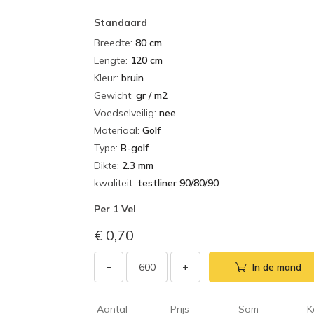
Standaard
Breedte
:
80 cm
Lengte
:
120 cm
Kleur
:
bruin
Gewicht
:
gr / m2
Voedselveilig
:
nee
Materiaal
:
Golf
Type
:
B-golf
Dikte
:
2.3 mm
kwaliteit
:
testliner 90/80/90
Per
1 Vel
€ 0,70
−
+
In de mand
Aantal
Prijs
Som
K