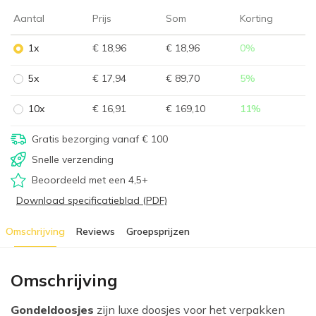
Aantal
Prijs
Som
Korting
1x
€ 18,96
€ 18,96
0
%
5x
€ 17,94
€ 89,70
5
%
10x
€ 16,91
€ 169,10
11
%
Gratis bezorging vanaf € 100
Snelle verzending
Beoordeeld met een 4,5+
Download specificatieblad (PDF)
Omschrijving
Reviews
Groepsprijzen
Omschrijving
Gondeldoosjes
zijn luxe doosjes voor het verpakken