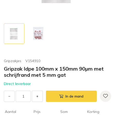
Gripzakjes
V154910
Gripzak ldpe 100mm x 150mm 90µm met
schrijfrand met 5 mm gat
Direct leverbaar
−
+
In de mand
Aantal
Prijs
Som
Korting