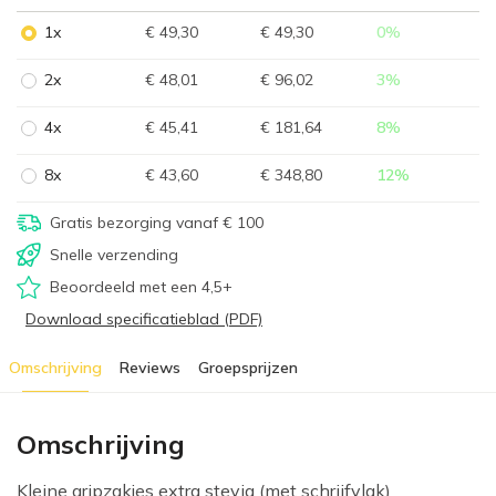
1x
€ 49,30
€ 49,30
0
%
2x
€ 48,01
€ 96,02
3
%
4x
€ 45,41
€ 181,64
8
%
8x
€ 43,60
€ 348,80
12
%
Gratis bezorging vanaf € 100
Snelle verzending
Beoordeeld met een 4,5+
Download specificatieblad (PDF)
Omschrijving
Reviews
Groepsprijzen
Omschrijving
Kleine gripzakjes extra stevig (met schrijfvlak)