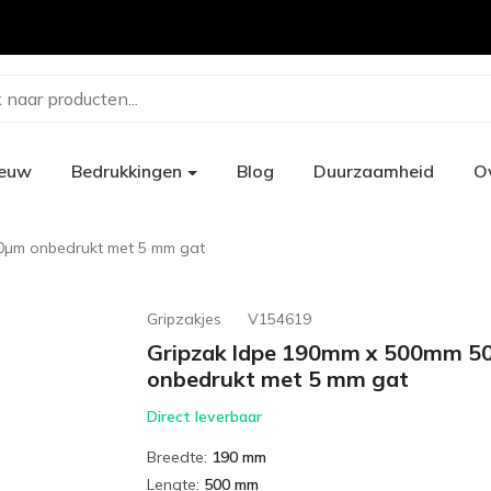
 naar producten...
ieuw
Bedrukkingen
Blog
Duurzaamheid
O
0µm onbedrukt met 5 mm gat
Gripzakjes
V154619
Gripzak ldpe 190mm x 500mm 5
onbedrukt met 5 mm gat
Direct leverbaar
Breedte
:
190 mm
Lengte
:
500 mm