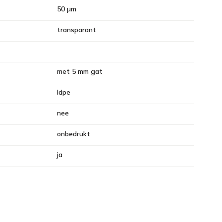
50 µm
transparant
met 5 mm gat
ldpe
nee
onbedrukt
ja