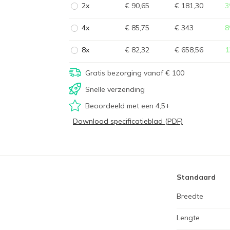
2x
€ 90,65
€ 181,30
3
4x
€ 85,75
€ 343
8
8x
€ 82,32
€ 658,56
1
Gratis bezorging vanaf € 100
Snelle verzending
Beoordeeld met een 4,5+
Download specificatieblad (PDF)
Standaard
Breedte
Lengte