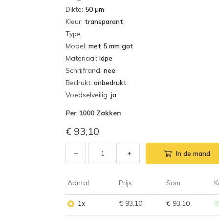
Dikte
:
50 µm
Kleur
:
transparant
Type
:
Model
:
met 5 mm gat
Materiaal
:
ldpe
Schrijfrand
:
nee
Bedrukt
:
onbedrukt
Voedselveilig
:
ja
Per
1000 Zakken
€ 93,10
−
+
In de mand
Aantal
Prijs
Som
K
1x
€ 93,10
€ 93,10
0