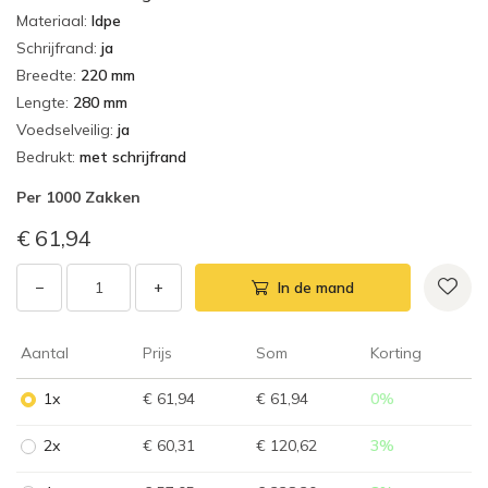
Materiaal
:
ldpe
Schrijfrand
:
ja
Breedte
:
220 mm
Lengte
:
280 mm
Voedselveilig
:
ja
Bedrukt
:
met schrijfrand
Per
1000 Zakken
€ 61,94
−
+
In de mand
Aantal
Prijs
Som
Korting
1x
€ 61,94
€ 61,94
0
%
2x
€ 60,31
€ 120,62
3
%