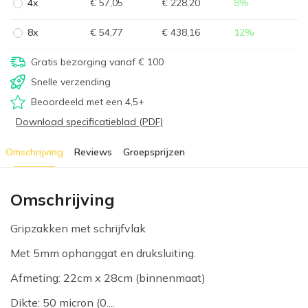
4x
€ 57,05
€ 228,20
8
%
8x
€ 54,77
€ 438,16
12
%
Gratis bezorging vanaf € 100
Snelle verzending
Beoordeeld met een 4,5+
Download specificatieblad (PDF)
Omschrijving
Reviews
Groepsprijzen
Omschrijving
Gripzakken met schrijfvlak
Met 5mm ophanggat en druksluiting.
Afmeting: 22cm x 28cm (binnenmaat)
Dikte: 50 micron (0....