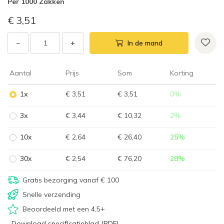
Per
1000 Zakken
€ 3,51
−
+
In de mand
Aantal
Prijs
Som
Korting
1x
€ 3,51
€ 3,51
0
%
3x
€ 3,44
€ 10,32
2
%
10x
€ 2,64
€ 26,40
25
%
30x
€ 2,54
€ 76,20
28
%
Gratis bezorging vanaf € 100
Snelle verzending
Beoordeeld met een 4,5+
Download specificatieblad (PDF)