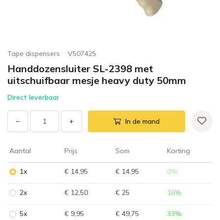
Tape dispensers
V507425
Handdozensluiter SL-2398 met
uitschuifbaar mesje heavy duty 50mm
Direct leverbaar
−
+
In de mand
Aantal
Prijs
Som
Korting
1x
€ 14,95
€ 14,95
0
%
2x
€ 12,50
€ 25
16
%
5x
€ 9,95
€ 49,75
33
%