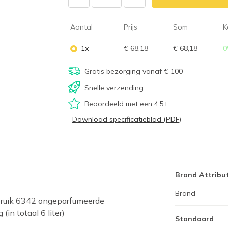
Aantal
Prijs
Som
K
1x
€ 68,18
€ 68,18
0
Gratis bezorging vanaf € 100
Snelle verzending
Beoordeeld met een 4,5+
Download specificatieblad (PDF)
Brand Attribu
Brand
bruik 6342 ongeparfumeerde
in totaal 6 liter)
Standaard