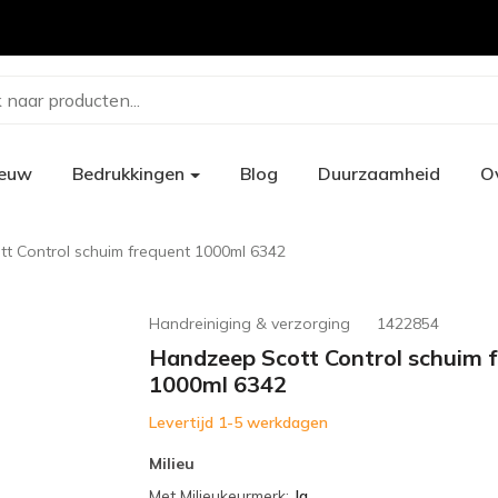
 naar producten...
ieuw
Bedrukkingen
Blog
Duurzaamheid
O
t Control schuim frequent 1000ml 6342
Handreiniging & verzorging
1422854
Handzeep Scott Control schuim 
1000ml 6342
Levertijd 1-5 werkdagen
Milieu
Met Milieukeurmerk
:
Ja