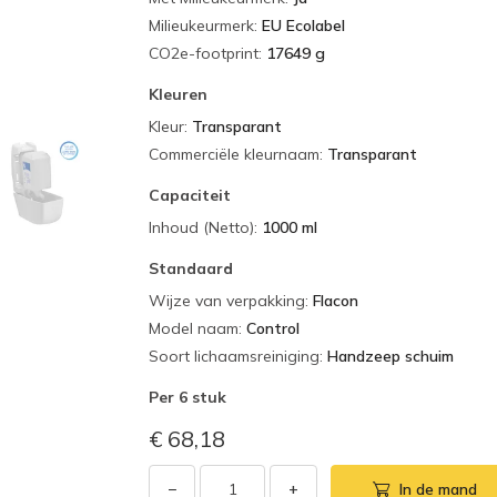
Milieukeurmerk
:
EU Ecolabel
CO2e-footprint
:
17649 g
Kleuren
Kleur
:
Transparant
Commerciële kleurnaam
:
Transparant
Capaciteit
Inhoud (Netto)
:
1000 ml
Standaard
Wijze van verpakking
:
Flacon
Model naam
:
Control
Soort lichaamsreiniging
:
Handzeep schuim
Per
6 stuk
€ 68,18
−
+
In de mand