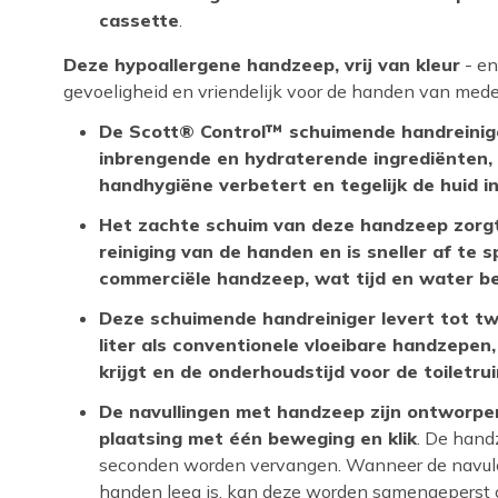
cassette
.
Deze hypoallergene handzeep, vrij van kleur
- en
gevoeligheid en vriendelijk voor de handen van med
De Scott® Control™ schuimende handreiniger
inbrengende en hydraterende ingrediënten, 
handhygiëne verbetert en tegelijk de huid i
Het zachte schuim van deze handzeep zorgt
reiniging van de handen en is sneller af te 
commerciële handzeep, wat tijd en water b
Deze schuimende handreiniger levert tot t
liter als conventionele vloeibare handzepen
krijgt en de onderhoudstijd voor de toiletr
De navullingen met handzeep zijn ontworpe
plaatsing met één beweging en klik
. De hand
seconden worden vervangen. Wanneer de navul
handen leeg is, kan deze worden samengeperst 