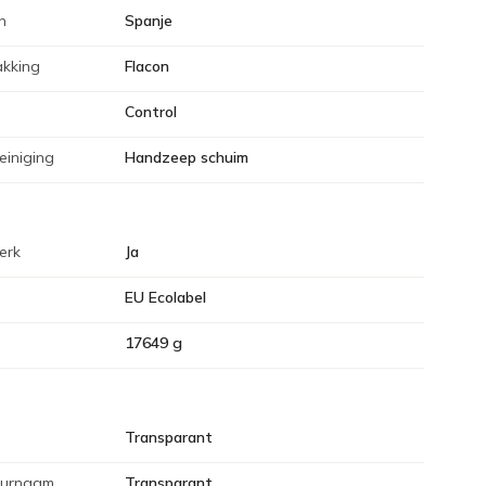
n
Spanje
akking
Flacon
Control
einiging
Handzeep schuim
erk
Ja
EU Ecolabel
17649 g
Transparant
eurnaam
Transparant