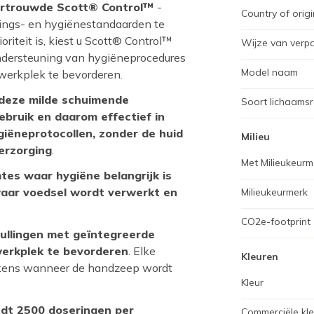
vertrouwde Scott® Control™
-
Country of origi
gings- en hygiënestandaarden te
iteit is, kiest u Scott® Control™
Wijze van verp
ondersteuning van hygiëneprocedures
Model naam
werkplek te bevorderen.
 deze milde schuimende
Soort lichaamsr
ebruik en daarom effectief in
iëneprotocollen, zonder de huid
Milieu
verzorging
.
Met Milieukeurm
mtes waar hygiëne belangrijk is
aar voedsel wordt verwerkt en
Milieukeurmerk
CO2e-footprint
ullingen met geïntegreerde
erkplek te bevorderen
. Elke
Kleuren
lkens wanneer de handzeep wordt
Kleur
edt 2500 doseringen per
Commerciële kl