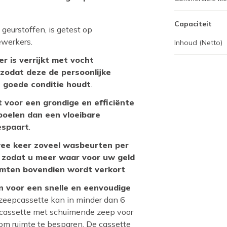
Capaciteit
 geurstoffen, is getest op
ewerkers.
Inhoud (Netto)
 is verrijkt met vocht
zodat deze de persoonlijke
n goede conditie houdt
.
 voor een grondige en efficiënte
spoelen dan een vloeibare
espaart
.
wee keer zoveel wasbeurten per
, zodat u meer waar voor uw geld
uimten bovendien wordt verkort
.
n voor een snelle en eenvoudige
zeepcassette kan in minder dan 6
cassette met schuimende zeep voor
om ruimte te besparen. De cassette