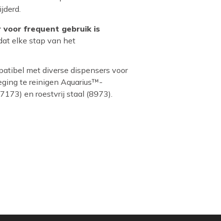
jderd.
voor frequent gebruik is
dat elke stap van het
patibel met diverse dispensers voor
eging te reinigen Aquarius™-
173) en roestvrij staal (8973).