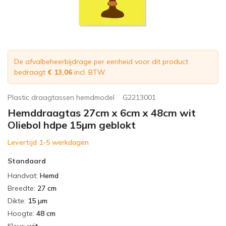
De afvalbeheerbijdrage per eenheid voor dit product
bedraagt
€ 13,06
incl. BTW.
Plastic draagtassen hemdmodel
G2213001
Hemddraagtas 27cm x 6cm x 48cm wit
Oliebol hdpe 15µm geblokt
Levertijd 1-5 werkdagen
Standaard
Handvat
:
Hemd
Breedte
:
27 cm
Dikte
:
15 µm
Hoogte
:
48 cm