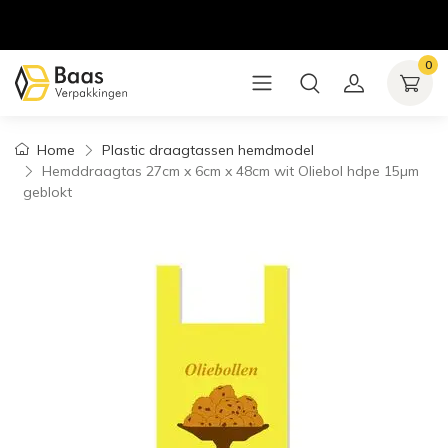
0
Home
Plastic draagtassen hemdmodel
Hemddraagtas 27cm x 6cm x 48cm wit Oliebol hdpe 15µm
geblokt