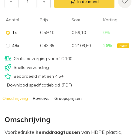
−
+
In de mand
Aantal
Prijs
Som
Korting
1x
€ 59,10
€ 59,10
0
%
48x
€ 43,95
€ 2109,60
26
%
pallet
Gratis bezorging vanaf € 100
Snelle verzending
Beoordeeld met een 4,5+
Download specificatieblad (PDF)
Omschrijving
Reviews
Groepsprijzen
Omschrijving
Voorbedrukte
hemddraagtassen
van HDPE plastic,