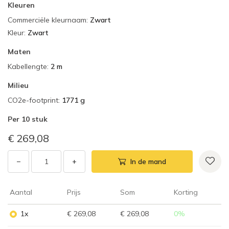
Kleuren
Commerciële kleurnaam
:
Zwart
Kleur
:
Zwart
Maten
Kabellengte
:
2 m
Milieu
CO2e-footprint
:
1771 g
Per
10 stuk
€ 269,08
−
+
In de mand
Aantal
Prijs
Som
Korting
1x
€ 269,08
€ 269,08
0
%