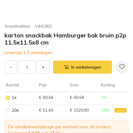
Snackbakken
V441801
karton snackbak Hamburger bak bruin p2p
11.5x11.5x8 cm
Levertijd 1-5 werkdagen
−
+
In winkelwagen
Aantal
Prijs
Som
Korting
1x
€ 60,64
€ 60,64
0
%
20x
€ 51,49
€ 1029,80
15
%
pallet
De afvalbeheerbijdrage per eenheid voor dit product