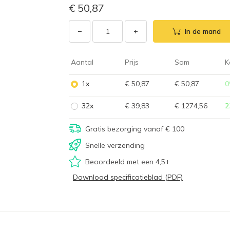
€ 50,87
−
+
In de mand
Aantal
Prijs
Som
K
1x
€ 50,87
€ 50,87
0
32x
€ 39,83
€ 1274,56
2
Gratis bezorging vanaf € 100
Snelle verzending
Beoordeeld met een 4,5+
Download specificatieblad (PDF)