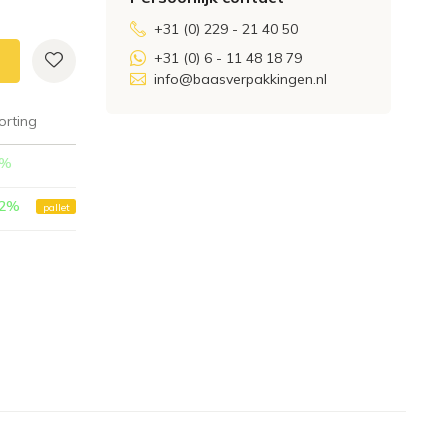
+31 (0) 229 - 21 40 50
+31 (0) 6 - 11 48 18 79
info@baasverpakkingen.nl
orting
%
2
%
pallet