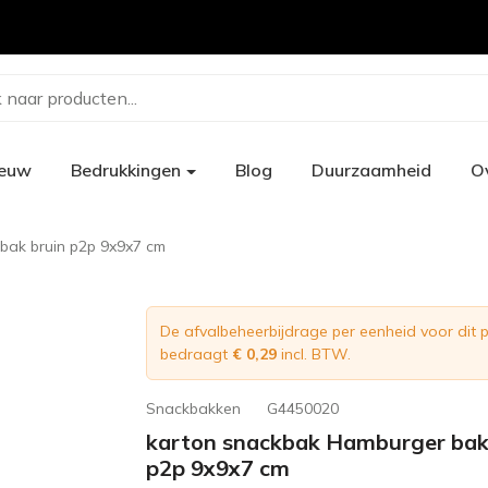
 naar producten...
ieuw
Bedrukkingen
Blog
Duurzaamheid
O
bak bruin p2p 9x9x7 cm
De afvalbeheerbijdrage per eenheid voor dit 
bedraagt
€ 0,29
incl. BTW.
Snackbakken
G4450020
karton snackbak Hamburger bak
p2p 9x9x7 cm