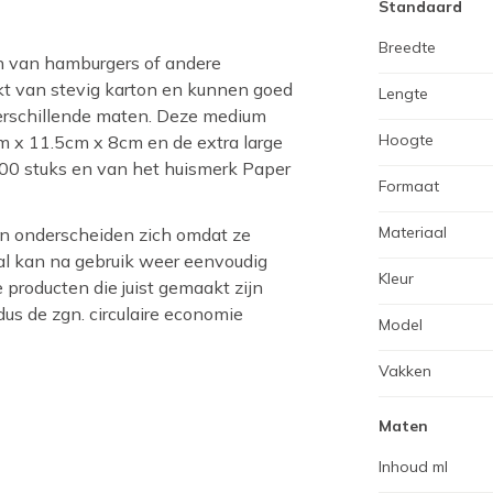
Standaard
Breedte
n van hamburgers of andere
kt van stevig karton en kunnen goed
Lengte
 verschillende maten. Deze medium
Hoogte
 x 11.5cm x 8cm en de extra large
500 stuks en van het huismerk Paper
Formaat
Materiaal
n onderscheiden zich omdat ze
al kan na gebruik weer eenvoudig
Kleur
producten die juist gemaakt zijn
us de zgn. circulaire economie
Model
Vakken
Maten
Inhoud ml