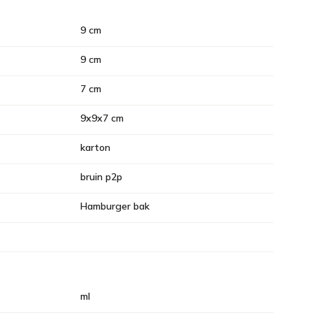
9 cm
9 cm
7 cm
9x9x7 cm
karton
bruin p2p
Hamburger bak
ml