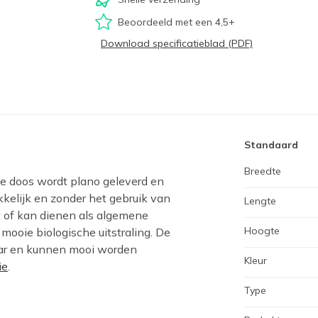
Beoordeeld met een 4,5+
Download specificatieblad (PDF)
Standaard
Breedte
De doos wordt plano geleverd en
kelijk en zonder het gebruik van
Lengte
et of kan dienen als algemene
Hoogte
ooie biologische uitstraling. De
aar en kunnen mooi worden
Kleur
ie
.
Type