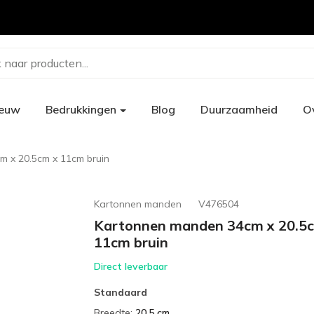
 naar producten...
ieuw
Bedrukkingen
Blog
Duurzaamheid
O
 x 20.5cm x 11cm bruin
Kartonnen manden
V476504
Kartonnen manden 34cm x 20.5
11cm bruin
Direct leverbaar
Standaard
Breedte
:
20.5 cm