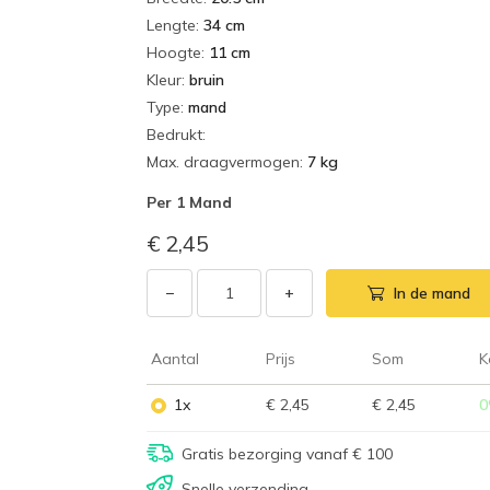
Lengte
:
34 cm
Hoogte
:
11 cm
Kleur
:
bruin
Type
:
mand
Bedrukt
:
Max. draagvermogen
:
7 kg
Per
1 Mand
€ 2,45
−
+
In de mand
Aantal
Prijs
Som
K
1x
€ 2,45
€ 2,45
0
Gratis bezorging vanaf € 100
Snelle verzending