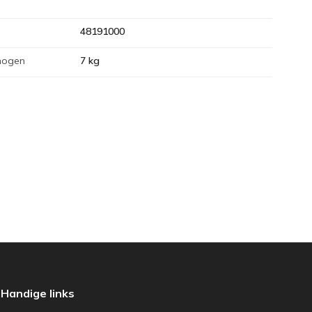
48191000
mogen
7 kg
Handige links