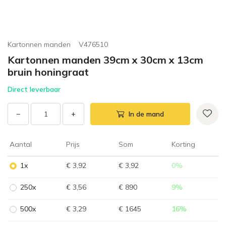
Kartonnen manden
V476510
Kartonnen manden 39cm x 30cm x 13cm
bruin honingraat
Direct leverbaar
−
+
In de mand
Aantal
Prijs
Som
Korting
1x
€ 3,92
€ 3,92
0
%
250x
€ 3,56
€ 890
9
%
500x
€ 3,29
€ 1645
16
%