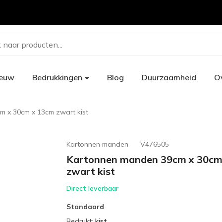
 naar producten...
ieuw
Bedrukkingen
Blog
Duurzaamheid
O
 x 30cm x 13cm zwart kist
Kartonnen manden
V476505
Kartonnen manden 39cm x 30cm
zwart kist
Direct leverbaar
Standaard
Bedrukt
:
kist