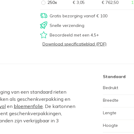
250x
€ 3,05
€ 762,50
1
Gratis bezorging vanaf € 100
Snelle verzending
Beoordeeld met een 4,5+
Download specificatieblad (PDF)
Standaard
Bedrukt
ging van een standaard rieten
uiken als geschenkverpakking en
Breedte
wol
en
bloemenfolie
. De kartonnen
Lengte
ment geschenkverpakkingen,
nden zijn verkrijgbaar in 3
Hoogte