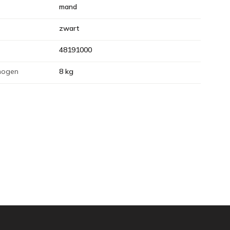
mand
zwart
48191000
mogen
8 kg