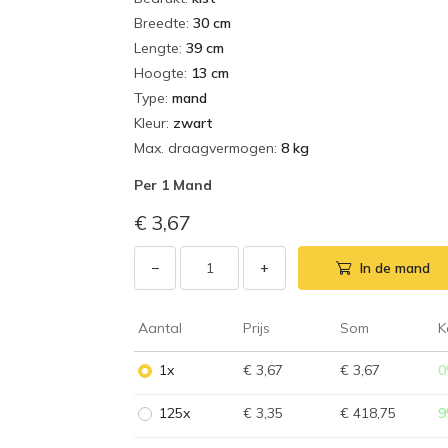
Breedte
:
30 cm
Lengte
:
39 cm
Hoogte
:
13 cm
Type
:
mand
Kleur
:
zwart
Max. draagvermogen
:
8 kg
Per
1 Mand
€ 3,67
−
+
In de mand
Aantal
Prijs
Som
K
1x
€ 3,67
€ 3,67
0
125x
€ 3,35
€ 418,75
9