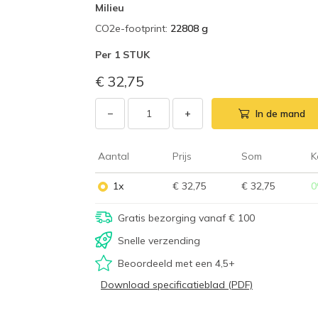
Milieu
CO2e-footprint
:
22808 g
Per
1 STUK
€ 32,75
−
+
In de mand
Aantal
Prijs
Som
K
1x
€ 32,75
€ 32,75
0
Gratis bezorging vanaf € 100
Snelle verzending
Beoordeeld met een 4,5+
Download specificatieblad (PDF)