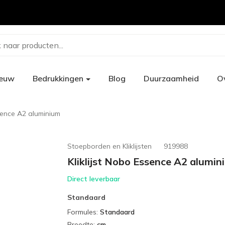
 naar producten...
ieuw
Bedrukkingen
Blog
Duurzaamheid
O
ssence A2 aluminium
Stoepborden en Kliklijsten
919988
Kliklijst Nobo Essence A2 alumin
Direct leverbaar
Standaard
Formules
:
Standaard
Breedte
:
cm