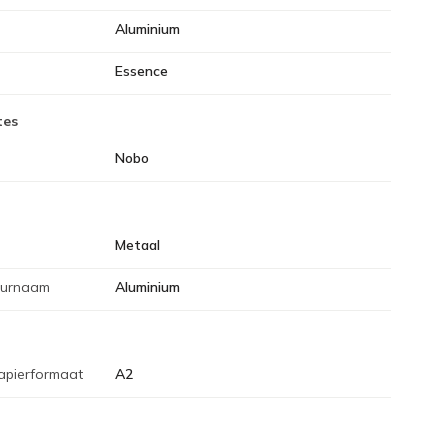
Aluminium
Essence
tes
Nobo
Metaal
eurnaam
Aluminium
apierformaat
A2