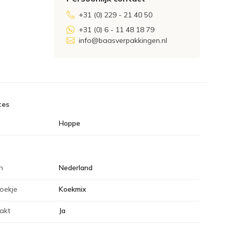
+31 (0) 229 - 21 40 50
+31 (0) 6 - 11 48 18 79
info@baasverpakkingen.nl
tes
Hoppe
n
Nederland
Koekje
Koekmix
pakt
Ja