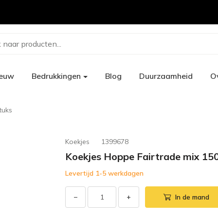
 naar producten...
ieuw
Bedrukkingen
Blog
Duurzaamheid
O
tuks
Koekjes
1399678
Koekjes Hoppe Fairtrade mix 150
Levertijd 1-5 werkdagen
−
+
In de mand