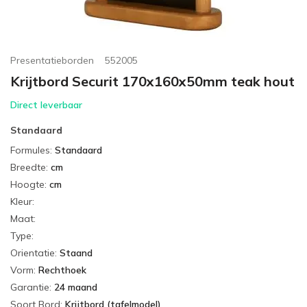
Presentatieborden
552005
Krijtbord Securit 170x160x50mm teak hout
Direct leverbaar
Standaard
Formules
:
Standaard
Breedte
:
cm
Hoogte
:
cm
Kleur
:
Maat
:
Type
:
Orientatie
:
Staand
Vorm
:
Rechthoek
Garantie
:
24 maand
Soort Bord
:
Krijtbord (tafelmodel)