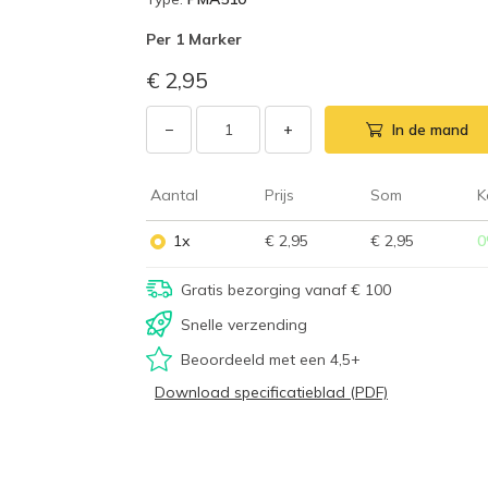
Per
1 Marker
€ 2,95
−
+
In de mand
Aantal
Prijs
Som
K
1x
€ 2,95
€ 2,95
0
Gratis bezorging vanaf € 100
Snelle verzending
Beoordeeld met een 4,5+
Download specificatieblad (PDF)