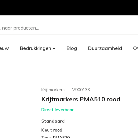
 naar producten...
ieuw
Bedrukkingen
Blog
Duurzaamheid
O
Krijtmarkers
V900133
Krijtmarkers PMA510 rood
Direct leverbaar
Standaard
Kleur
:
rood
Type
:
PMA510