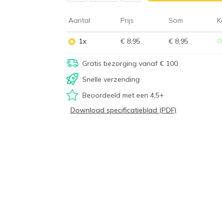
Aantal
Prijs
Som
K
1x
€ 8,95
€ 8,95
0
Gratis bezorging vanaf € 100
Snelle verzending
Beoordeeld met een 4,5+
Download specificatieblad (PDF)