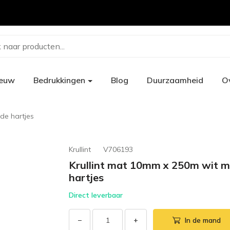
 naar producten...
ieuw
Bedrukkingen
Blog
Duurzaamheid
O
de hartjes
Krullint
V706193
Krullint mat 10mm x 250m wit m
hartjes
Direct leverbaar
−
+
In de mand