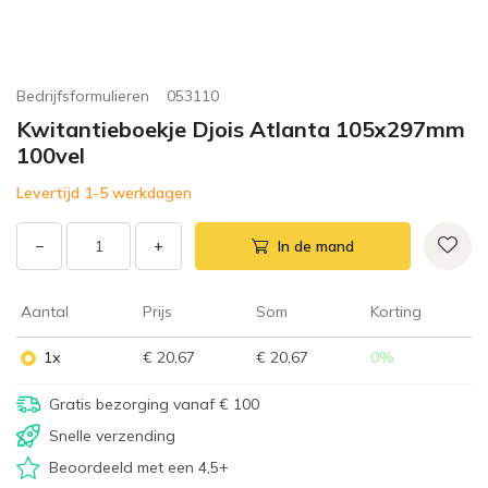
Bedrijfsformulieren
053110
Kwitantieboekje Djois Atlanta 105x297mm
100vel
Levertijd 1-5 werkdagen
−
+
In de mand
Aantal
Prijs
Som
Korting
1x
€ 20,67
€ 20,67
0
%
Gratis bezorging vanaf € 100
Snelle verzending
Beoordeeld met een 4,5+