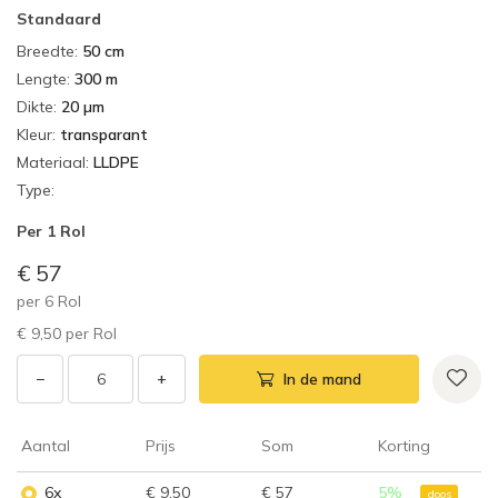
Standaard
Breedte
:
50 cm
Lengte
:
300 m
Dikte
:
20 µm
Kleur
:
transparant
Materiaal
:
LLDPE
Type
:
Per
1 Rol
€ 57
per
6
Rol
€ 9,50
per
Rol
−
+
In de mand
Aantal
Prijs
Som
Korting
6x
€ 9,50
€ 57
5
%
doos