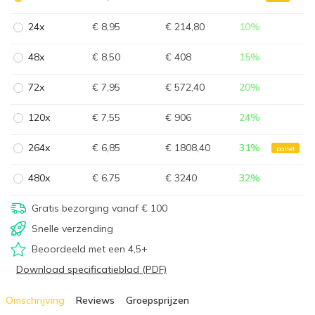
24x
€ 8,95
€ 214,80
10
%
48x
€ 8,50
€ 408
15
%
72x
€ 7,95
€ 572,40
20
%
120x
€ 7,55
€ 906
24
%
264x
€ 6,85
€ 1808,40
31
%
pallet
480x
€ 6,75
€ 3240
32
%
Gratis bezorging vanaf € 100
Snelle verzending
Beoordeeld met een 4,5+
Download specificatieblad (PDF)
Omschrijving
Reviews
Groepsprijzen