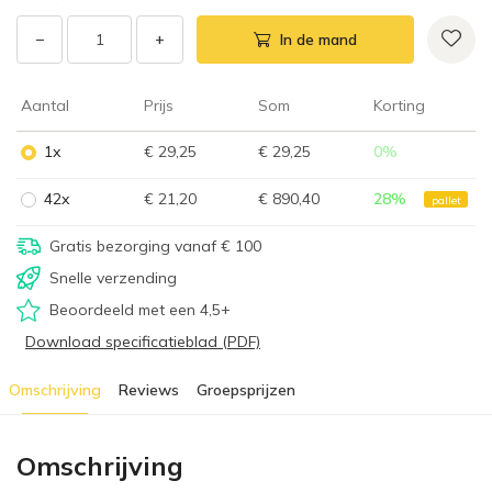
−
+
In de mand
Aantal
Prijs
Som
Korting
1x
€ 29,25
€ 29,25
0
%
42x
€ 21,20
€ 890,40
28
%
pallet
Gratis bezorging vanaf € 100
Snelle verzending
Beoordeeld met een 4,5+
Download specificatieblad (PDF)
Omschrijving
Reviews
Groepsprijzen
Omschrijving