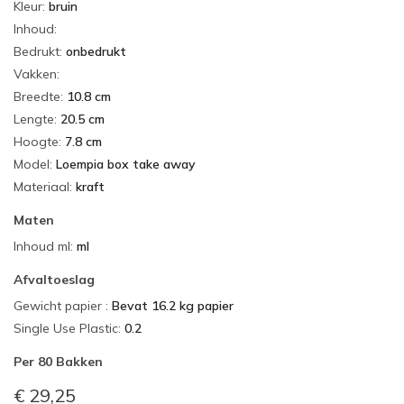
Kleur
:
bruin
Inhoud
:
Bedrukt
:
onbedrukt
Vakken
:
Breedte
:
10.8 cm
Lengte
:
20.5 cm
Hoogte
:
7.8 cm
Model
:
Loempia box take away
Materiaal
:
kraft
Maten
Inhoud ml
:
ml
Afvaltoeslag
Gewicht papier
:
Bevat 16.2 kg papier
Single Use Plastic
:
0.2
Per
80 Bakken
€ 29,25