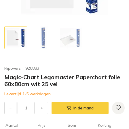
Flipovers
920883
Magic-Chart Legamaster Paperchart folie
60x80cm wit 25 vel
Levertijd 1-5 werkdagen
−
+
In de mand
Aantal
Prijs
Som
Korting