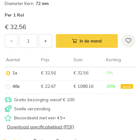
Diameter Kern
:
72 mm
Per
1 Rol
€ 32,56
−
+
In de mand
Aantal
Prijs
Som
Korting
1x
€ 32,56
€ 32,56
0
%
48x
€ 22,67
€ 1088,16
30
%
pallet
Gratis bezorging vanaf € 100
Snelle verzending
Beoordeeld met een 4,5+
Download specificatieblad (PDF)