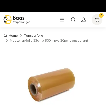
0
Home
Topsealfolie
Meatwrapfolie 33cm x 900m pvc 20µm transparant