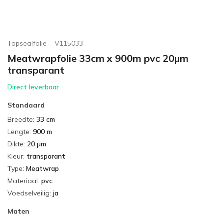
Topsealfolie
V115033
Meatwrapfolie 33cm x 900m pvc 20µm
transparant
Direct leverbaar
Standaard
Breedte
:
33 cm
Lengte
:
900 m
Dikte
:
20 µm
Kleur
:
transparant
Type
:
Meatwrap
Materiaal
:
pvc
Voedselveilig
:
ja
Maten