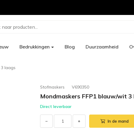
 naar producten...
ieuw
Bedrukkingen
Blog
Duurzaamheid
O
 3 laags
Stofmaskers
V690350
Mondmaskers FFP1 blauw/wit 3 
Direct leverbaar
−
+
In de mand