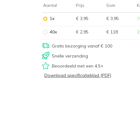
Aantal
Prijs
Som
K
1x
€ 3,95
€ 3,95
0
40x
€ 2,95
€ 118
2
Gratis bezorging vanaf € 100
Snelle verzending
Beoordeeld met een 4,5+
Download specificatieblad (PDF)