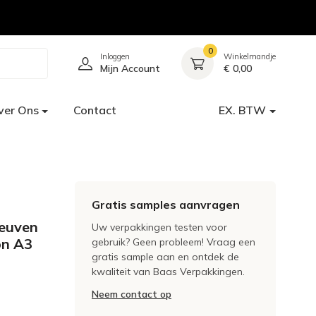
0
Inloggen
Winkelmandje
Mijn Account
€ 0,00
ver Ons
Contact
EX. BTW
Gratis samples aanvragen
leuven
Uw verpakkingen testen voor
on A3
gebruik? Geen probleem! Vraag een
gratis sample aan en ontdek de
kwaliteit van Baas Verpakkingen.
Neem contact op