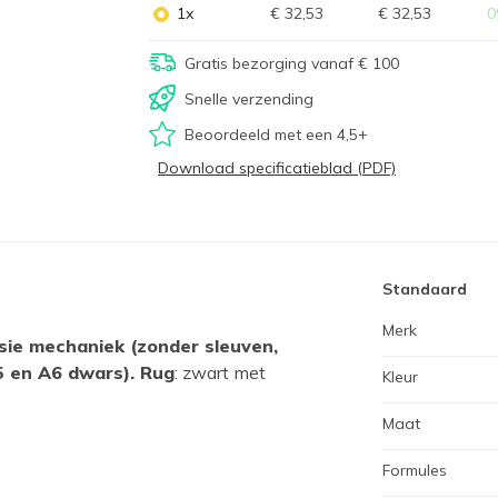
1x
€ 32,53
€ 32,53
0
Gratis bezorging vanaf € 100
Snelle verzending
Beoordeeld met een 4,5+
Download specificatieblad (PDF)
Standaard
Merk
sie mechaniek (zonder sleuven,
5 en A6 dwars). Rug
: zwart met
Kleur
Maat
Formules