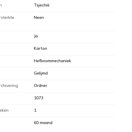
n
Tsjechië
sterkte
Neen
Ja
Karton
Hefboommechaniek
Gelijmd
chivering
Ordner
1073
eken
1
60 maand