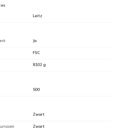
tes
Leitz
erk
Ja
FSC
8102 g
500
Zwart
eurnaam
Zwart