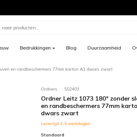
 naar producten...
ieuw
Bedrukkingen
Blog
Duurzaamheid
O
leuven en randbeschermers 77mm karton A3 dwars zwart
Ordners
502403
Ordner Leitz 1073 180° zonder s
en randbeschermers 77mm kart
dwars zwart
Levertijd 1-5 werkdagen
Standaard