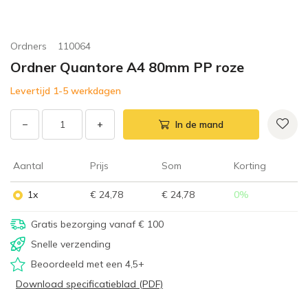
Ordners
110064
Ordner Quantore A4 80mm PP roze
Levertijd 1-5 werkdagen
−
+
In de mand
Aantal
Prijs
Som
Korting
1x
€ 24,78
€ 24,78
0
%
Gratis bezorging vanaf € 100
Snelle verzending
Beoordeeld met een 4,5+
Download specificatieblad (PDF)